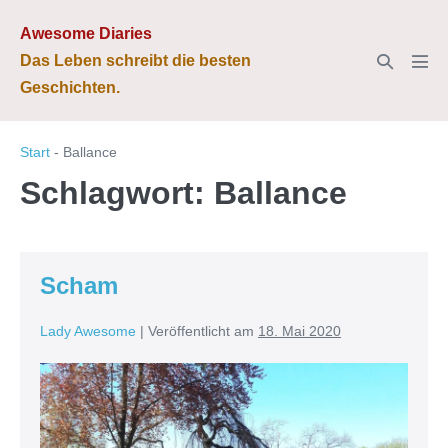
Zum
Awesome Diaries
Inhalt
Suche-
Das Leben schreibt die besten
springen
Men
Schalter
Geschichten.
Scha
Start
-
Ballance
Schlagwort:
Ballance
Scham
Lady Awesome
|
Veröffentlicht am
18. Mai 2020
Scham