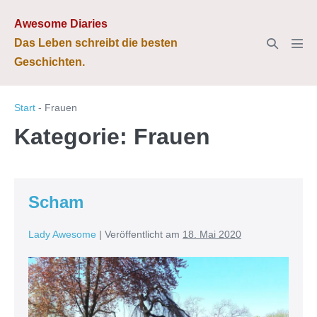
Zum
Awesome Diaries
Inhalt
Suche-
Das Leben schreibt die besten
springen
Men
Schalter
Geschichten.
Scha
Start
-
Frauen
Kategorie:
Frauen
Scham
Lady Awesome
|
Veröffentlicht am
18. Mai 2020
Scham