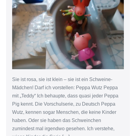
ich
Peppa
Wutz/Pig
liebe
–
und
warum
mehr
Serien
Sie ist rosa, sie ist klein – sie ist ein Schweine-
so
Mädchen! Darf ich vorstellen: Peppa Wutz Peppa
sein
mit „Teddy“ Ich behaupte, dass quasi jeder Peppa
sollten
Pig kennt. Die Vorschulserie, zu Deutsch Peppa
Wutz, kennen sogar Menschen, die keine Kinder
haben. Oder sie haben das Schweinchen
zumindest mal irgendwo gesehen. Ich verstehe,