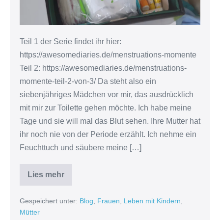
3)
Teil 1 der Serie findet ihr hier:
https://awesomediaries.de/menstruations-momente
Teil 2: https://awesomediaries.de/menstruations-
momente-teil-2-von-3/ Da steht also ein
siebenjähriges Mädchen vor mir, das ausdrücklich
mit mir zur Toilette gehen möchte. Ich habe meine
Tage und sie will mal das Blut sehen. Ihre Mutter hat
ihr noch nie von der Periode erzählt. Ich nehme ein
Feuchttuch und säubere meine […]
Lies mehr
Menstruations-
Momente
(Teil
Gespeichert unter:
Blog
,
Frauen
,
Leben mit Kindern
,
3
von
Mütter
3)