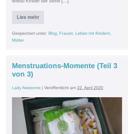
wieso Kinder die Serie […]
Lies mehr
Warum
ich
Peppa
Gespeichert unter:
Blog
,
Frauen
,
Leben mit Kindern
,
Wutz/Pig
liebe
Mütter
–
und
warum
mehr
Serien
Menstruations-Momente (Teil 3
so
sein
von 3)
sollten
Lady Awesome
|
Veröffentlicht am
22. April 2020
Menstruations-
Momente
(Teil
3
von