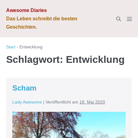
Zum
Awesome Diaries
Inhalt
Suche-
Das Leben schreibt die besten
springen
Men
Schalter
Geschichten.
Scha
Start
-
Entwicklung
Schlagwort:
Entwicklung
Scham
Lady Awesome
|
Veröffentlicht am
18. Mai 2020
Scham