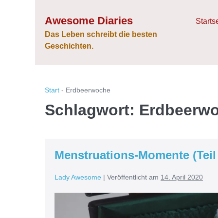
Zum
Awesome Diaries
Inhalt
Starts
springen
Das Leben schreibt die besten
Geschichten.
Start
-
Erdbeerwoche
Schlagwort:
Erdbeerw
Menstruations-Momente (Teil 
Lady Awesome
|
Veröffentlicht am
14. April 2020
Menstruations-
Momente