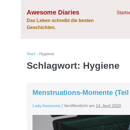
Zum
Awesome Diaries
Inhalt
Starts
springen
Das Leben schreibt die besten
Geschichten.
Start
-
Hygiene
Schlagwort:
Hygiene
Menstruations-Momente (Teil 
Lady Awesome
|
Veröffentlicht am
14. April 2020
Menstruations-
Momente