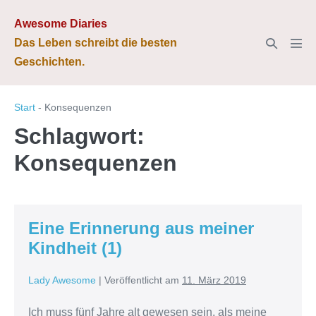
Zum
Awesome Diaries
Inhalt
Suche-
Das Leben schreibt die besten
springen
Men
Schalter
Geschichten.
Scha
Start
-
Konsequenzen
Schlagwort:
Konsequenzen
Eine Erinnerung aus meiner
Kindheit (1)
Lady Awesome
|
Veröffentlicht am
11. März 2019
Ich muss fünf Jahre alt gewesen sein, als meine