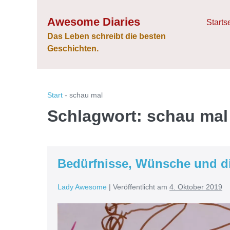
Zum
Awesome Diaries
Inhalt
Starts
springen
Das Leben schreibt die besten
Geschichten.
Start
-
schau mal
Schlagwort:
schau mal
Bedürfnisse, Wünsche und di
Lady Awesome
|
Veröffentlicht am
4. Oktober 2019
Bedürfnisse,
Wünsche