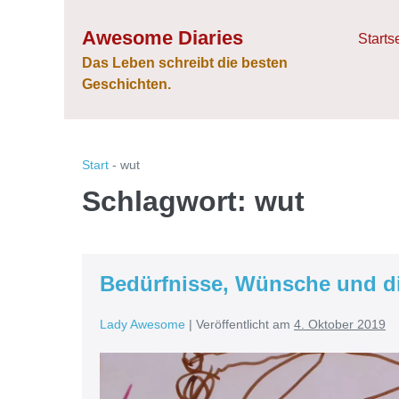
Zum
Awesome Diaries
Inhalt
Starts
springen
Das Leben schreibt die besten
Geschichten.
Start
-
wut
Schlagwort:
wut
Bedürfnisse, Wünsche und di
Lady Awesome
|
Veröffentlicht am
4. Oktober 2019
Bedürfnisse,
Wünsche